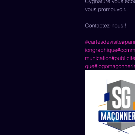
Cygnature vous écou
vous promouvoir.
Contactez-nous !
#cartesdevisite
#pan
iongraphique
#commu
munication
#publicit
que
#logomaçonneri