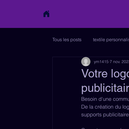
Tous les posts
textile personnal
ym1415
7 nov. 202
affiche
papeterie
sig
Votre log
publicitai
charte graphique
enseign
Besoin d'une commu
De la création du log
supports publicitair