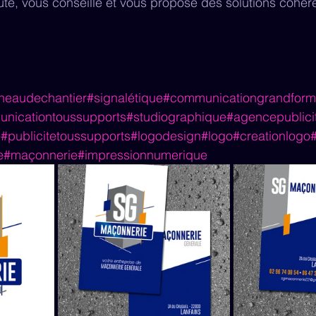
te, vous conseille et vous propose des solutions cohér
neaudechantier
#signalétique
#communicationgrandform
nicationtoussupports
#studiographique
#agencepublici
é
#publicitetoussupports
#logodesign
#logo
#creationlogo
e
#maçonnerie
#impressionnumerique