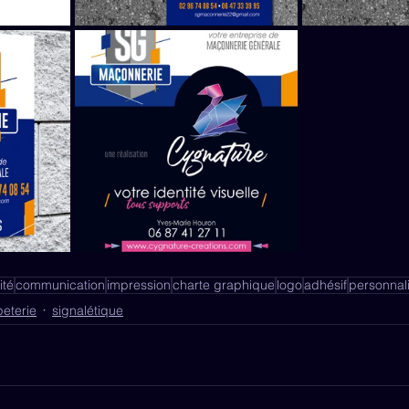
ité
communication
impression
charte graphique
logo
adhésif
personnali
eterie
signalétique