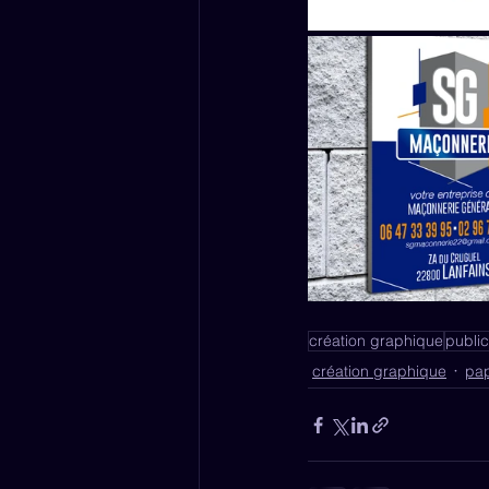
création graphique
public
création graphique
pap