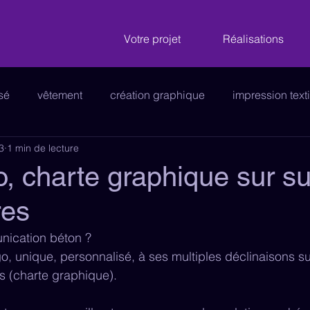
Votre projet
Réalisations
isé
vêtement
création graphique
impression texti
3
1 min de lecture
nalétique
logo
enseigne
véhicule
stickers 
o, charte graphique sur s
res
e
papeterie
panneau publicitaire
cartes de visit
nication béton ?
o, unique, personnalisé, à ses multiples déclinaisons sur
es (charte graphique).