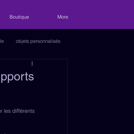
Boutique
More
le
objets personnalisés
vitrages
Décoration
upports
e
 les différents 