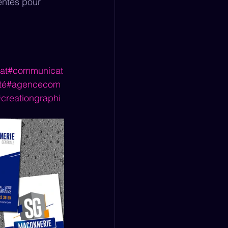
entes pour 
at
#communicat
té
#agencecom
#creationgraphi