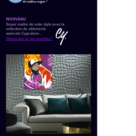
NOUVEAU
Soyez maître de votre style avec la
collection de vêtements
spéciale Cygnature...
Découvrez ici les modèles !