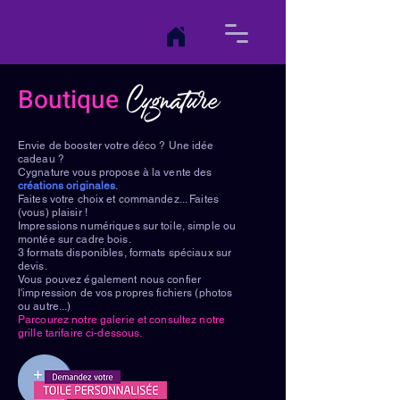
Boutique
Envie de booster votre déco ? Une idée
cadeau ?
Cygnature vous propose à la vente des
créations originales
.
Faites votre choix et commandez... Faites
(vous) plaisir !
Impressions numériques sur toile, simple ou
montée sur cadre bois.
3 formats disponibles, formats spéciaux sur
devis.
Vous pouvez également nous confier
l'impression de vos propres fichiers (photos
ou autre...)
Parcourez notre galerie et consultez notre
grille tarifaire ci-dessous.