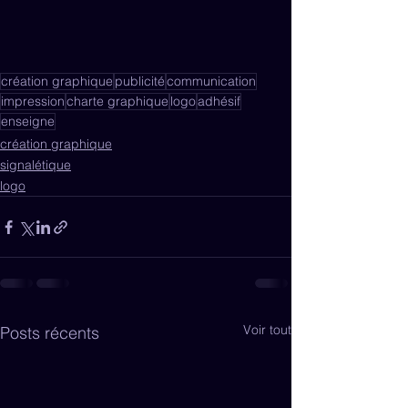
création graphique
publicité
communication
impression
charte graphique
logo
adhésif
enseigne
création graphique
signalétique
logo
Voir tout
Posts récents