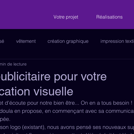
Votre projet
Réalisations
isé
vêtement
création graphique
impression texti
min de lecture
nalétique
logo
enseigne
véhicule
stickers 
blicitaire pour votre
ation visuelle
e
papeterie
panneau publicitaire
cartes de visit
 d'écoute pour notre bien être... On en a tous besoin !
doula en propose, en commençant avec sa communicati
ppée.
son logo (existant), nous avons pensé ses nouveaux su