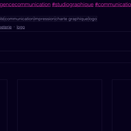
gencecommunication
#studiographique
#communication
ité
communication
impression
charte graphique
logo
eterie
logo