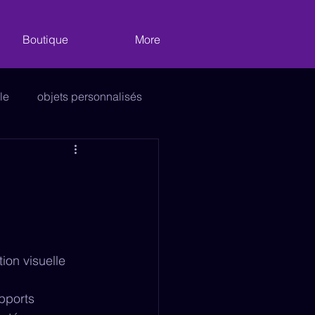
Boutique
More
le
objets personnalisés
vitrages
Décoration
e
on visuelle 
pports 