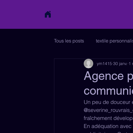
Tous les posts
textile personnal
ym1415
30 janv.
1 
affiche
papeterie
sig
Agence pu
communic
charte graphique
enseign
Un peu de douceur et
@severine_rouvrais_
fraîchement dévelo
En adéquation avec 