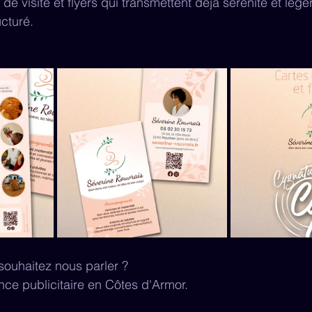
s de visite et flyers qui transmettent déjà sérénité et lég
ucturé.
souhaitez nous parler ?
ce publicitaire en Côtes d'Armor.