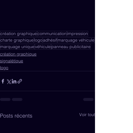
création graphique
communication
impression
charte graphique
logo
adhésif
marquage véhicule
marquage unique
véhicule
panneau publicitaire
création graphique
signalétique
logo
Voir tout
Posts récents