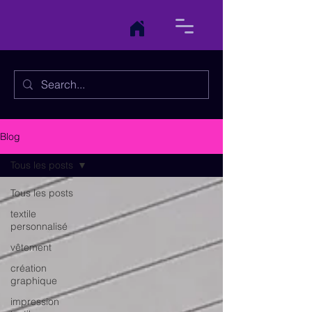
Blog
Tous les posts
Tous les posts
textile
personnalisé
vêtement
création
graphique
impression