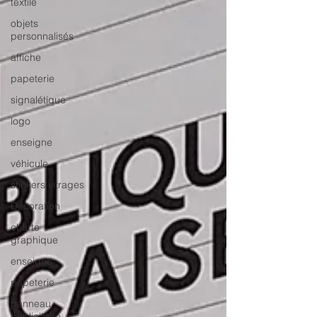
textile
objets
personnalisés
affiche
papeterie
signalétique
logo
enseigne
véhicule
stickers vitrages
Décoration
charte
graphique
enseigne
papeterie
panneau
publicitaire