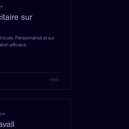
re
taire sur
hicule. Personnalisé et sur
ion efficace.
ture
vail