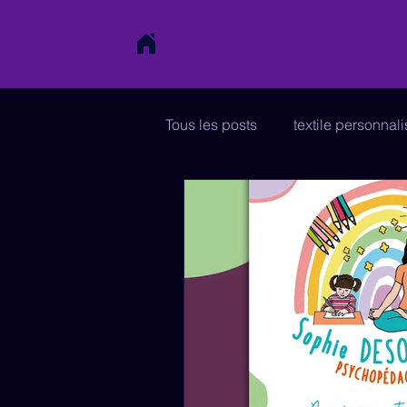
Tous les posts
textile personnal
affiche
papeterie
sig
charte graphique
enseign