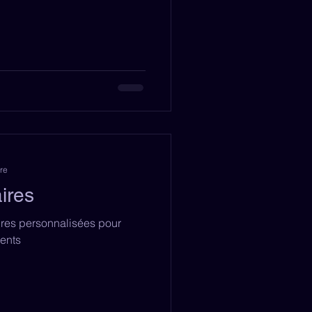
re
aires
aires personnalisées pour
ents