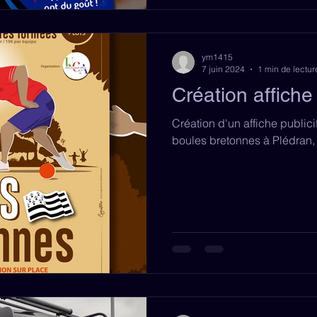
ym1415
7 juin 2024
1 min de lectur
Création affiche 
Création d'un affiche public
boules bretonnes à Plédran, 