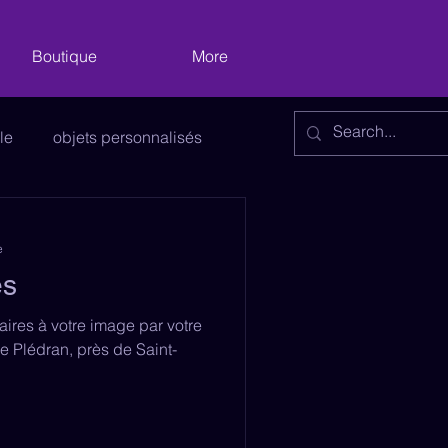
Boutique
More
le
objets personnalisés
vitrages
Décoration
e
es
e
aires à votre image par votre
 Plédran, près de Saint-