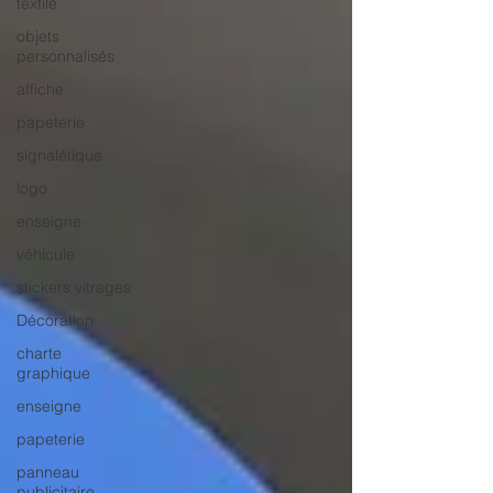
textile
objets
personnalisés
affiche
papeterie
signalétique
logo
enseigne
véhicule
stickers vitrages
Décoration
charte
graphique
enseigne
papeterie
panneau
publicitaire