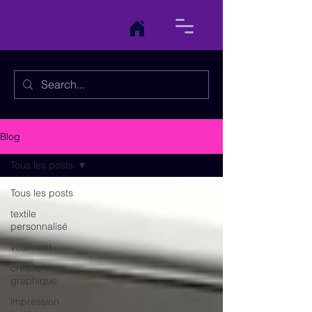
Blog
Tous les posts
Tous les posts
textile
personnalisé
vêtement
création
graphique
impression