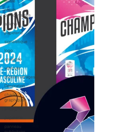
textile
objets
personnalisés
affiche
papeterie
signalétique
logo
enseigne
véhicule
stickers vitrages
Décoration
charte
graphique
enseigne
papeterie
panneau
publicitaire