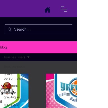
Blog
Tous les posts
Tous les posts
textile
personnalisé
vêtement
création
graphique
impression