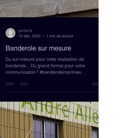
ym1415
15 déc. 2022
1 min de lecture
Banderole sur mesure
Du sur-mesure pour cette réalisation de
banderole... Du grand format pour votre