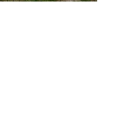
ym1415
9 nov. 2022
1 min de lecture
Banderole : Une bonne manière