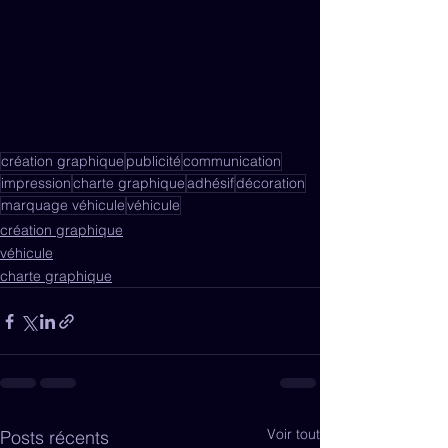
création graphique
publicité
communication
impression
charte graphique
adhésif
décoration
marquage véhicule
véhicule
création graphique
véhicule
charte graphique
Voir tout
Posts récents