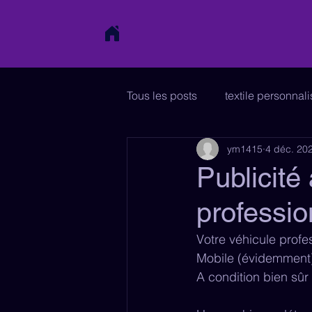
Tous les posts
textile personnal
ym1415
4 déc. 20
affiche
papeterie
sig
Publicité
professio
charte graphique
enseign
Votre véhicule profes
Mobile (évidemment),
A condition bien sûr 