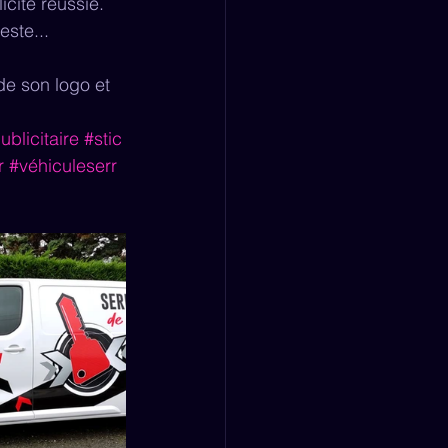
cité réussie.
ste...
de son logo et 
blicitaire
#stic
r
#véhiculeserr