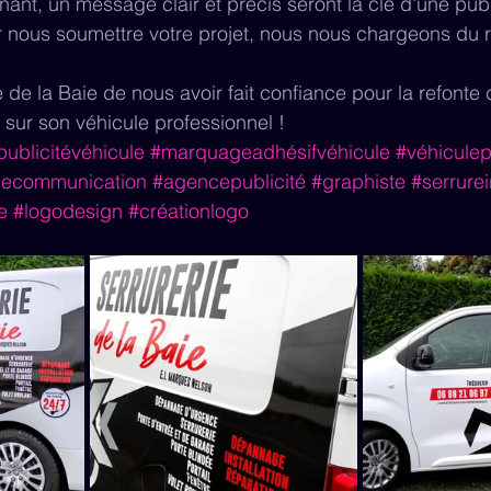
nt, un message clair et précis seront la clé d'une publi
nous soumettre votre projet, nous nous chargeons du re
 de la Baie de nous avoir fait confiance pour la refonte 
 sur son véhicule professionnel !
publicitévéhicule
#marquageadhésifvéhicule
#véhiculepu
ecommunication
#agencepublicité
#graphiste
#serrurei
e
#logodesign
#créationlogo