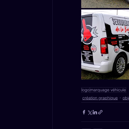
logo
marquage véhicule
création graphique
obj