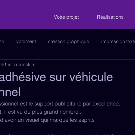
Votre projet
Réalisations
isé
vêtement
création graphique
impression texti
24
1 min de lecture
nalétique
logo
enseigne
véhicule
stickers 
 adhésive sur véhicule
nnel
e
papeterie
panneau publicitaire
cartes de visit
sionnel est le support publicitaire par excellence.
 il est vu du plus grand nombre...
d'avoir un visuel qui marque les esprits !