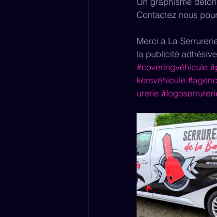
Un graphisme détonna
Contactez nous pour 
Merci à La Serrurerie
la publicité adhésive
#coveringvéhicule
#
kersvéhicule
#agenc
urerie
#logoserrureri