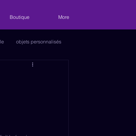
Boutique
More
le
objets personnalisés
vitrages
Décoration
e